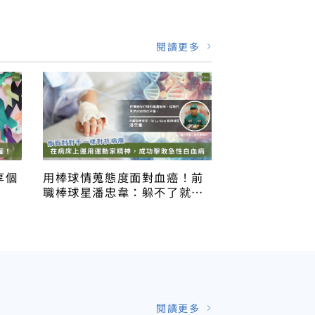
閱讀更多
享個
用棒球情蒐態度面對血癌！前
職棒球星潘忠韋：躲不了就正
面對決
閱讀更多