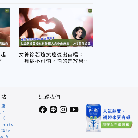
年起
女神徐若瑄抗癌復出首唱：
商
「癌症不可怕，怕的是放棄自
己」
網站
追蹤我們
健康
親子
生活
Sports
討論版
 次方