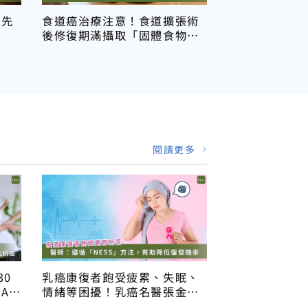
：先
食道癌治療注意！食道擴張術
後修復期滿攝取「固體食物」
有助維持管腔空間
閱讀更多
30
乳癌康復者飽受疲累、失眠、
BA
情緒等困擾！乳癌名醫張金堅
建議生活改變 4 招助放鬆、防