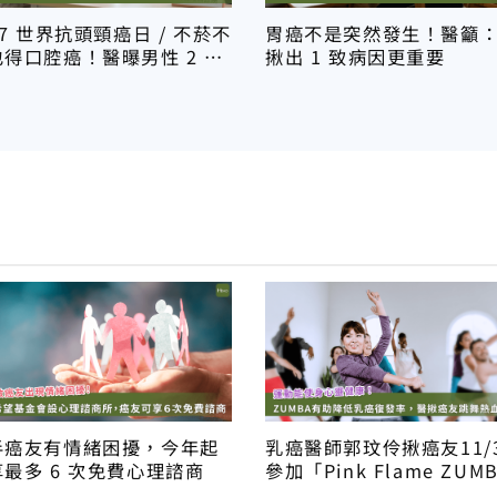
27 世界抗頭頸癌日 / 不菸不
胃癌不是突然發生！醫籲
也得口腔癌！醫曝男性 2 大
揪出 1 致病因更重要
盲區，預防靠 1 方法
半癌友有情緒困擾，今年起
乳癌醫師郭玟伶揪癌友11/
最多 6 次免費心理諮商
參加「Pink Flame ZUM
Party 」熱血抗癌