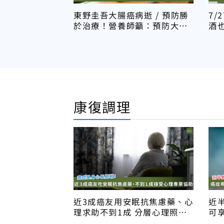
東野圭吾大腸癌病逝 / 預防勝
7/
於治療！營養師籲：預防大腸
酒
癌飲食 3 招
免疫
康復調理
近3成癌友用安眠抗焦慮藥、心
近
理求助不到1成 分層心理照護
可享
成解方