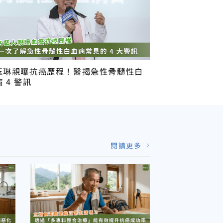
玉琳親曝抗癌歷程！醫揭急性骨髓性白
 4 警訊
閱讀更多