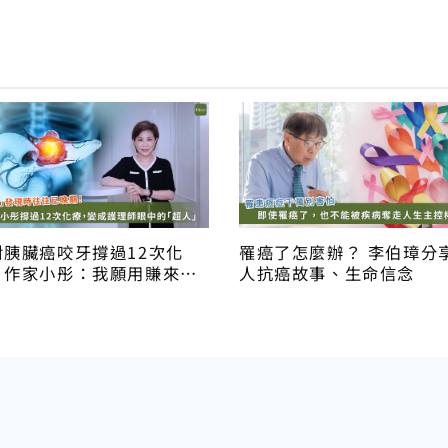
對胰臟癌咬牙撐過12次化
罹癌了怎麼辦？ 李伯璋分
 作家小彤：我願用賺來的
人抗癌故事、生命信念
換五年命