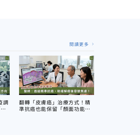
復發
閱讀更多
疫調
翻轉「皮膚癌」治療方式！精
「斷
準抗癌也能保留「顏面功能」
緩解癌後容貌焦慮