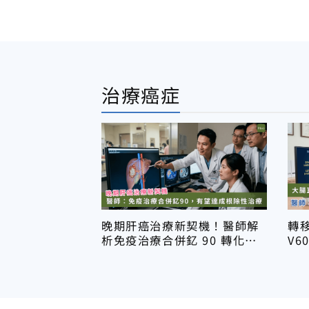
治療癌症
晚期肝癌治療新契機！醫師解
轉移
析免疫治療合併釔 90 轉化切
V6
除，消除癌細胞
標