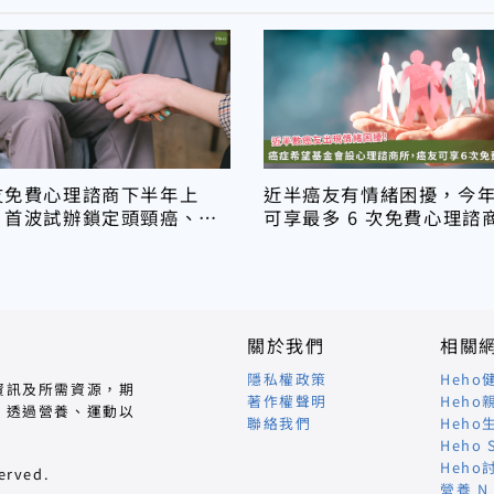
友免費心理諮商下半年上
近半癌友有情緒困擾，今
，首波試辦鎖定頭頸癌、肺
可享最多 6 次免費心理諮
關於我們
相關
隱私權政策
Heho
資訊及所需資源，期
著作權聲明
Heho
，透過營養、運動以
聯絡我們
Heho
Heho 
Heho
erved.
營養 N