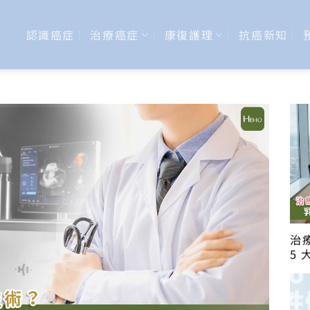
認識癌症
治療癌症
康復護理
抗癌新知
治
5