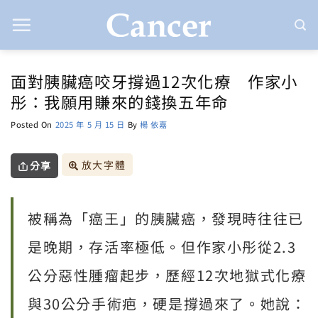
Skip
to
content
面對胰臟癌咬牙撐過12次化療 作家小
彤：我願用賺來的錢換五年命
Posted On
2025 年 5 月 15 日
By
楊 依嘉
放大字體
分享
被稱為「癌王」的胰臟癌，發現時往往已
是晚期，存活率極低。但作家小彤從2.3
公分惡性腫瘤起步，歷經12次地獄式化療
與30公分手術疤，硬是撐過來了。她說：