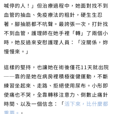
喊停的人！」但治療過程中，她面對找不到
血管的抽血、免疫療法的粗針，硬生生忍
著，腳抽筋都不吭聲。最誇張一次，打針找
不到血管，護理師在她手裡「轉」了兩個小
時，她反過來安慰護理人員：「沒關係，妳
慢慢來。」
這樣的堅持，也讓她在術後僅花11天就出院
──靠的是她在病房裡積極復健運動，不斷
練習坐起來、走路、拒絕使用尿布。小彤即
使痛也不哭，全靠轉移注意力、倒數止痛針
時間、以及一個信念：「
活下來，比什麼都
重要。
」