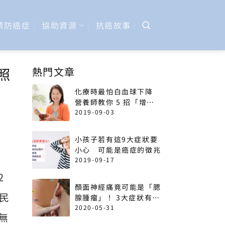
預防癌症
協助資源
抗癌故事
照
熱門文章
化療時最怕白血球下降
營養師教你 5 招「增加
免疫力」菜單
2019-09-03
小孩子若有這9大症狀要
小心 可能是癌症的徵兆
2019-09-17
2
顏面神經痛竟可能是「腮
國民
腺腫瘤」！ 3大症狀有癌
變可能
2020-05-31
無