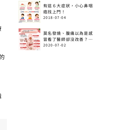
有這６大症狀，小心鼻咽
癌找上門！
2018-07-04
療
莫名發燒、腹痛以為是感
冒看了醫師卻沒改善？出
現這6情形恐是急性白血
2020-07-02
病！
的
們
職