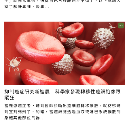
生」就非常驚慌，彷彿自己已經離癌症不遠了，以下就讓大
家了解肝囊腫、腎囊...
抑制癌症研究新進展 科學家發現轉移性癌細胞像跟
蹤狂
當罹患癌症者，聽到醫師診斷出癌細胞轉移擴散，就彷彿聽
到宣判死刑了。的確，當癌細胞透過血液或淋巴系統擴散到
身體其他部位的器...