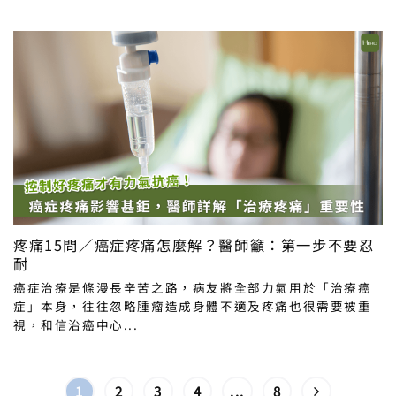
疼痛15問／癌症疼痛怎麼解？醫師籲：第一步不要忍
耐
癌症治療是條漫長辛苦之路，病友將全部力氣用於「治療癌
症」本身，往往忽略腫瘤造成身體不適及疼痛也很需要被重
視，和信治癌中心...
1
2
3
4
...
8