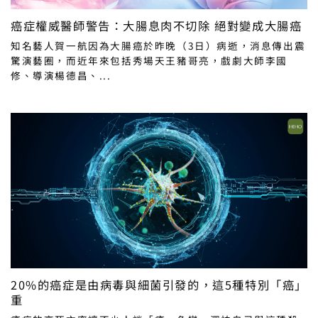
癌症權威醫師警告：大腸息肉不切除 絕對變成大腸癌
知名藝人賀一航因為大腸癌於昨晚（3日）病逝，消息傳出震
驚演藝圈，而近年來包括秀場天王豬哥亮，戲劇大師李國
修、導演楊德昌、...
20%的癌症是由病毒與細菌引發的，這5種特別「癌」
重