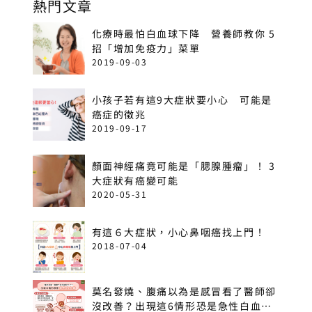
熱門文章
化療時最怕白血球下降 營養師教你 5
招「增加免疫力」菜單
2019-09-03
小孩子若有這9大症狀要小心 可能是
癌症的徵兆
2019-09-17
顏面神經痛竟可能是「腮腺腫瘤」！ 3
大症狀有癌變可能
2020-05-31
有這６大症狀，小心鼻咽癌找上門！
2018-07-04
莫名發燒、腹痛以為是感冒看了醫師卻
沒改善？出現這6情形恐是急性白血