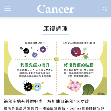
Skip
to
content
康復調理
褐藻多醣有甚麼好處，解析籠目褐藻4大功效
褐藻多醣是滿常見的一種癌症營養品，Donna營養師陳怡錞