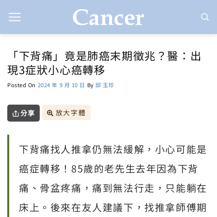
Skip
to
content
「下背痛」竟是肺癌末期徵兆？醫：出
現3症狀小心癌轉移
Posted On
2024 年 9 月 10 日
By
邱 玉珍
放大字體
分享
下背痛找人推拿仍無法緩解，小心可能是
癌症轉移！85歲的老先生去年因為下背
痛、骨盆疼痛，痛到無法行走，只能躺在
床上。後來在友人建議下，找推拿師傅期