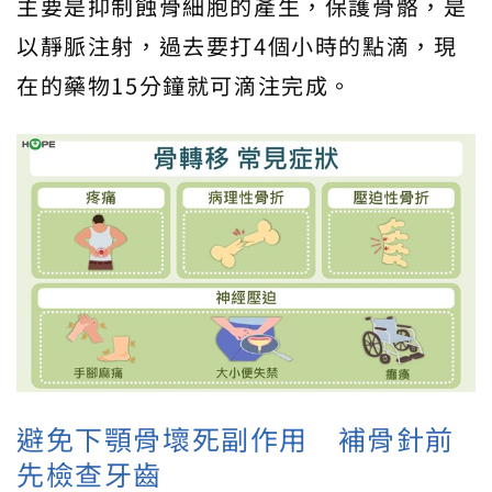
主要是抑制蝕骨細胞的產生，保護骨骼，是
以靜脈注射，過去要打4個小時的點滴，現
在的藥物15分鐘就可滴注完成。
避免下顎骨壞死副作用 補骨針前
先檢查牙齒