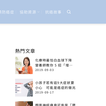
預防癌症
協助資源
抗癌故事
熱門文章
化療時最怕白血球下降
營養師教你 5 招「增加
免疫力」菜單
2019-09-03
小孩子若有這9大症狀要
小心 可能是癌症的徵兆
2019-09-17
顏面神經痛竟可能是「腮