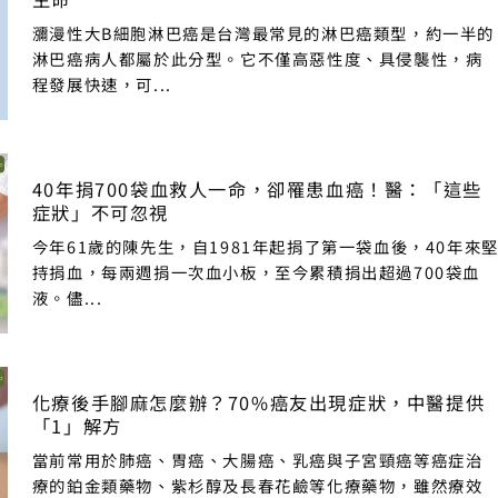
瀰漫性大B細胞淋巴癌是台灣最常見的淋巴癌類型，約一半的
淋巴癌病人都屬於此分型。它不僅高惡性度、具侵襲性，病
程發展快速，可...
40年捐700袋血救人一命，卻罹患血癌！醫：「這些
症狀」不可忽視
今年61歲的陳先生，自1981年起捐了第一袋血後，40年來
持捐血，每兩週捐一次血小板，至今累積捐出超過700袋血
液。儘...
化療後手腳麻怎麼辦？70%癌友出現症狀，中醫提供
「1」解方
當前常用於肺癌、胃癌、大腸癌、乳癌與子宮頸癌等癌症治
療的鉑金類藥物、紫杉醇及長春花鹼等化療藥物，雖然療效