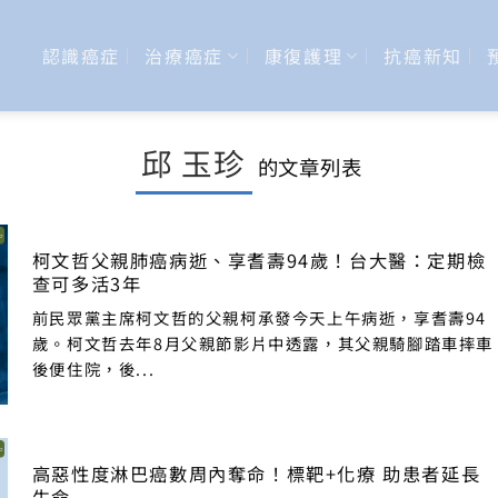
認識癌症
治療癌症
康復護理
抗癌新知
邱 玉珍
的文章列表
柯文哲父親肺癌病逝、享耆壽94歲！台大醫：定期檢
查可多活3年
前民眾黨主席柯文哲的父親柯承發今天上午病逝，享耆壽94
歲。柯文哲去年8月父親節影片中透露，其父親騎腳踏車摔車
後便住院，後...
高惡性度淋巴癌數周內奪命！標靶+化療 助患者延長
生命