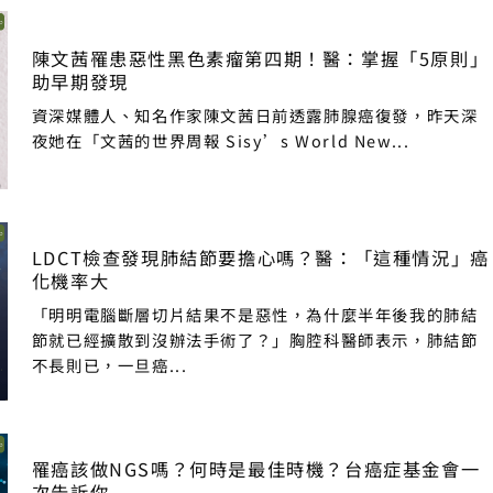
陳文茜罹患惡性黑色素瘤第四期！醫：掌握「5原則」
助早期發現
資深媒體人、知名作家陳文茜日前透露肺腺癌復發，昨天深
夜她在「文茜的世界周報 Sisy’s World New...
LDCT檢查發現肺結節要擔心嗎？醫：「這種情況」癌
化機率大
「明明電腦斷層切片結果不是惡性，為什麼半年後我的肺結
節就已經擴散到沒辦法手術了？」胸腔科醫師表示，肺結節
不長則已，一旦癌...
罹癌該做NGS嗎？何時是最佳時機？台癌症基金會一
次告訴你