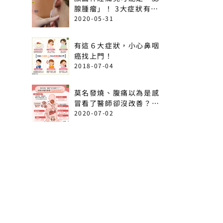
腺腫瘤」！ 3大症狀有癌
變可能
2020-05-31
有這６大症狀，小心鼻咽
癌找上門！
2018-07-04
莫名發燒、腹痛以為是感
冒看了醫師卻沒改善？出
堅
現這6情形恐是急性白血
2020-07-02
病！