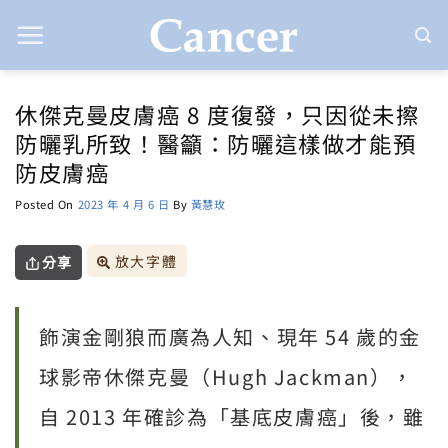
Skip
to
content
休傑克曼皮膚癌 8 度復發，只因從未擦
防曬乳所致！醫籲：防曬這樣做才能預
防皮膚癌
Posted On
2023 年 4 月 6 日
By
黃慧玫
放大字體
分享
飾演金剛狼而廣為人知、現年 54 歲的金
球影帝休傑克曼（Hugh Jackman），
自 2013 年確診為「基底皮膚癌」後，雖