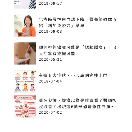
2019-09-17
化療時最怕白血球下降 營養師教你 5
招「增加免疫力」菜單
2019-09-03
顏面神經痛竟可能是「腮腺腫瘤」！ 3
大症狀有癌變可能
2020-05-31
有這６大症狀，小心鼻咽癌找上門！
2018-07-04
莫名發燒、腹痛以為是感冒看了醫師卻
沒改善？出現這6情形恐是急性白血
病！
2020-07-02