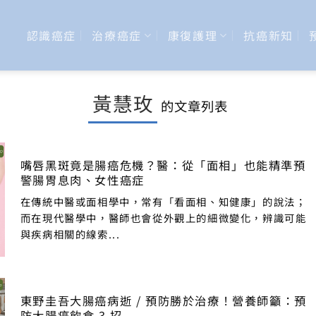
認識癌症
治療癌症
康復護理
抗癌新知
黃慧玫
的文章列表
嘴唇黑斑竟是腸癌危機？醫：從「面相」也能精準預
警腸胃息肉、女性癌症
在傳統中醫或面相學中，常有「看面相、知健康」的說法；
而在現代醫學中，醫師也會從外觀上的細微變化，辨識可能
與疾病相關的線索...
東野圭吾大腸癌病逝 / 預防勝於治療！營養師籲：預
防大腸癌飲食 3 招