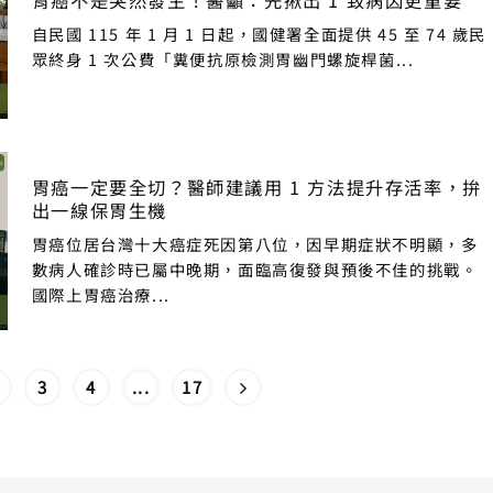
自民國 115 年 1 月 1 日起，國健署全面提供 45 至 74 歲民
眾終身 1 次公費「糞便抗原檢測胃幽門螺旋桿菌...
胃癌一定要全切？醫師建議用 1 方法提升存活率，拚
出一線保胃生機
胃癌位居台灣十大癌症死因第八位，因早期症狀不明顯，多
數病人確診時已屬中晚期，面臨高復發與預後不佳的挑戰。
國際上胃癌治療...
3
4
...
17