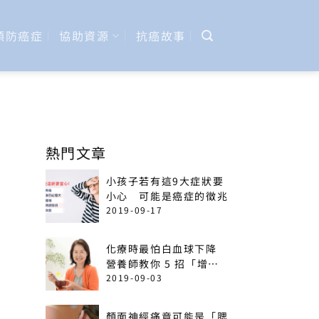
預防癌症
協助資源
抗癌故事
熱門文章
小孩子若有這9大症狀要
小心 可能是癌症的徵兆
2019-09-17
化療時最怕白血球下降
營養師教你 5 招「增加
免疫力」菜單
2019-09-03
顏面神經痛竟可能是「腮