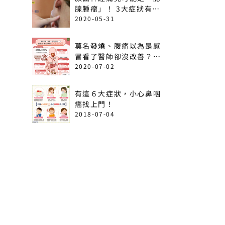
腺腫瘤」！ 3大症狀有癌
變可能
2020-05-31
莫名發燒、腹痛以為是感
冒看了醫師卻沒改善？出
現這6情形恐是急性白血
2020-07-02
病！
有這６大症狀，小心鼻咽
癌找上門！
2018-07-04