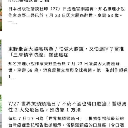
日本出版社講談社昨（27）日透過官網證實，知名推理小說
作家東野圭吾已於 7 月 23 日因大腸癌辭世，享壽 68 歲。
一...
東野圭吾大腸癌病逝 / 怕做大腸鏡，又怕漏掉？醫推
「三層精準防線」攔截癌症
知名推理小說作家東野圭吾於 7 月 23 日凌晨因大腸癌辭
世，享壽 68 歲，消息震驚文壇與全球書迷。他一生創作超過
1...
7/27 世界抗頭頸癌日 / 不菸不酒也得口腔癌！醫曝男
性 2 大免疫盲區，預防靠 1 方法
每年 7 月 27 日為「世界抗頭頸癌日」！根據衛福部最新的
台灣癌症登記報告數據顯示，俗稱頭頸癌的口腔癌（含口咽