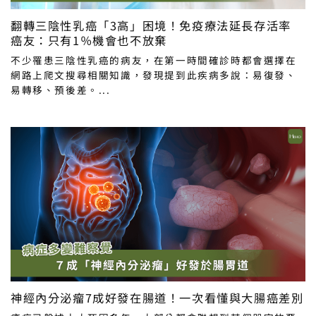
翻轉三陰性乳癌「3高」困境！免疫療法延長存活率
癌友：只有1％機會也不放棄
不少罹患三陰性乳癌的病友，在第一時間確診時都會選擇在
網路上爬文搜尋相關知識，發現提到此疾病多說：易復發、
易轉移、預後差。...
神經內分泌瘤7成好發在腸道！一次看懂與大腸癌差別