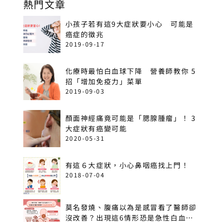
熱門文章
小孩子若有這9大症狀要小心 可能是
癌症的徵兆
2019-09-17
化療時最怕白血球下降 營養師教你 5
招「增加免疫力」菜單
2019-09-03
顏面神經痛竟可能是「腮腺腫瘤」！ 3
大症狀有癌變可能
2020-05-31
有這６大症狀，小心鼻咽癌找上門！
2018-07-04
莫名發燒、腹痛以為是感冒看了醫師卻
沒改善？出現這6情形恐是急性白血