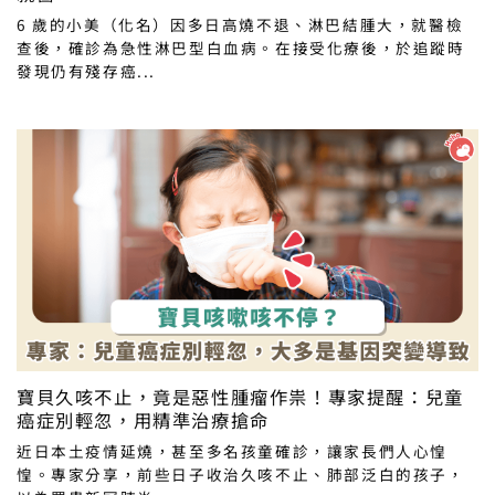
6 歲的小美（化名）因多日高燒不退、淋巴結腫大，就醫檢
查後，確診為急性淋巴型白血病。在接受化療後，於追蹤時
發現仍有殘存癌...
寶貝久咳不止，竟是惡性腫瘤作祟！專家提醒：兒童
癌症別輕忽，用精準治療搶命
近日本土疫情延燒，甚至多名孩童確診，讓家長們人心惶
惶。專家分享，前些日子收治久咳不止、肺部泛白的孩子，