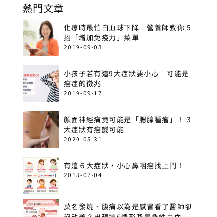
熱門文章
化療時最怕白血球下降 營養師教你 5
招「增加免疫力」菜單
2019-09-03
小孩子若有這9大症狀要小心 可能是
癌症的徵兆
2019-09-17
顏面神經痛竟可能是「腮腺腫瘤」！ 3
大症狀有癌變可能
2020-05-31
有這６大症狀，小心鼻咽癌找上門！
2018-07-04
莫名發燒、腹痛以為是感冒看了醫師卻
沒改善？出現這6情形恐是急性白血