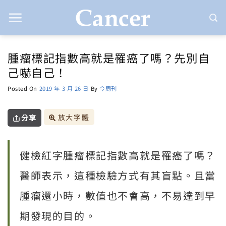
Skip
to
content
腫瘤標記指數高就是罹癌了嗎？先別自
己嚇自己！
Posted On
2019 年 3 月 26 日
By
今周刊
放大字體
分享
健檢紅字腫瘤標記指數高就是罹癌了嗎？
醫師表示，這種檢驗方式有其盲點。且當
腫瘤還小時，數值也不會高，不易達到早
期發現的目的。