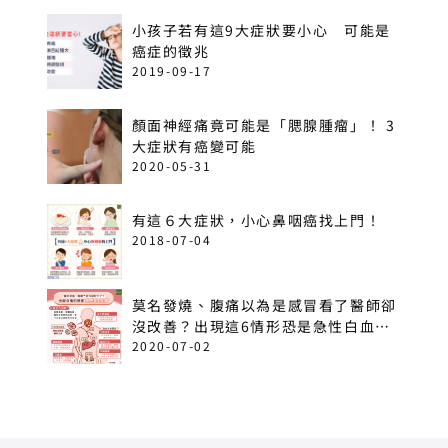
小孩子若有這9大症狀要小心 可能是
癌症的徵兆
2019-09-17
顏面神經痛竟可能是「腮腺腫瘤」！ 3
大症狀有癌變可能
2020-05-31
有這６大症狀，小心鼻咽癌找上門！
2018-07-04
莫名發燒、腹痛以為是感冒看了醫師卻
沒改善？出現這6情形恐是急性白血
病！
2020-07-02