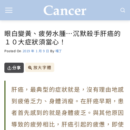
Skip
to
content
眼白變黃、疲勞水腫…沉默殺手肝癌的
１０大症狀須當心！
Posted On
2019 年 1 月 9 日
By
嘎丁
放大字體
分享
肝癌，最典型的症狀就是，沒有理由地感
到疲倦乏力、身體消瘦。在肝癌早期，患
者首先感到的就是身體疲乏。與其他原因
導致的疲勞相比，肝癌引起的疲憊，即使