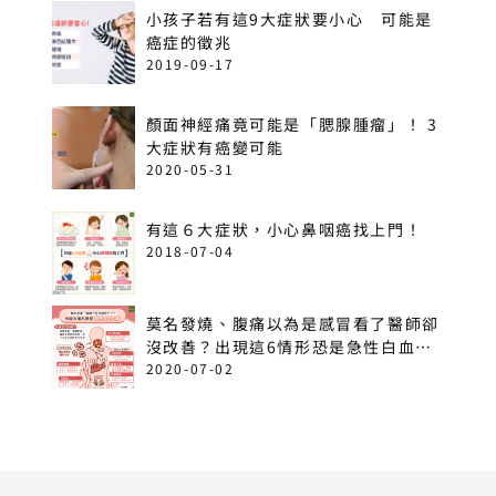
小孩子若有這9大症狀要小心 可能是
癌症的徵兆
2019-09-17
顏面神經痛竟可能是「腮腺腫瘤」！ 3
大症狀有癌變可能
2020-05-31
有這６大症狀，小心鼻咽癌找上門！
2018-07-04
莫名發燒、腹痛以為是感冒看了醫師卻
沒改善？出現這6情形恐是急性白血
病！
2020-07-02