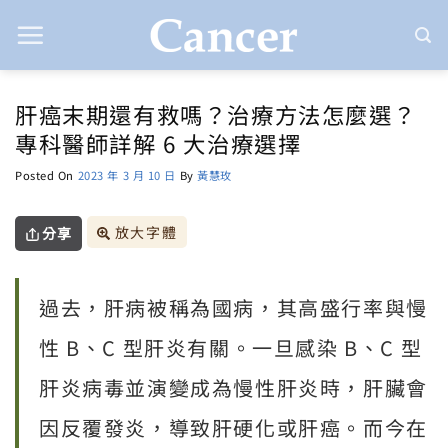
Skip
to
content
肝癌末期還有救嗎？治療方法怎麼選？
專科醫師詳解 6 大治療選擇
Posted On
2023 年 3 月 10 日
By
黃慧玫
放大字體
分享
過去，肝病被稱為國病，其高盛行率與慢
性 B、C 型肝炎有關。一旦感染 B、C 型
肝炎病毒並演變成為慢性肝炎時，肝臟會
因反覆發炎，導致肝硬化或肝癌。而今在