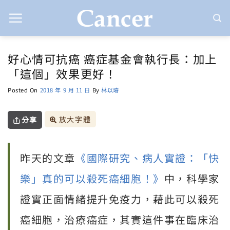
Skip
to
content
好心情可抗癌 癌症基金會執行長：加上
「這個」效果更好！
Posted On
2018 年 9 月 11 日
By
林以璿
放大字體
分享
昨天的文章
《國際研究、病人實證：「快
樂」真的可以殺死癌細胞！》
中，科學家
證實正面情緒提升免疫力，藉此可以殺死
癌細胞，治療癌症，其實這件事在臨床治