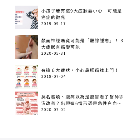
小孩子若有這9大症狀要小心 可能是
癌症的徵兆
2019-09-17
顏面神經痛竟可能是「腮腺腫瘤」！ 3
大症狀有癌變可能
2020-05-31
有這６大症狀，小心鼻咽癌找上門！
2018-07-04
莫名發燒、腹痛以為是感冒看了醫師卻
沒改善？出現這6情形恐是急性白血
病！
2020-07-02