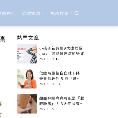
預防癌症
協助資源
抗癌故事
癌
熱門文章
小孩子若有這9大症狀要
小心 可能是癌症的徵兆
2019-09-17
化療時最怕白血球下降
營養師教你 5 招「增加
免疫力」菜單
2019-09-03
，
顏面神經痛竟可能是「腮
專
腺腫瘤」！ 3大症狀有癌
變可能
2020-05-31
對