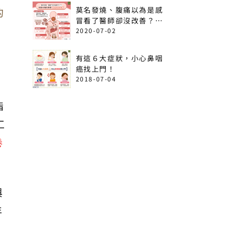
莫名發燒、腹痛以為是感
的
冒看了醫師卻沒改善？出
現這6情形恐是急性白血
2020-07-02
病！
有這６大症狀，小心鼻咽
癌找上門！
2018-07-04
指
工
卷
與
年