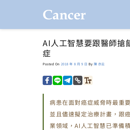
Skip
to
content
AI人工智慧要跟醫師
症
Posted On
2018 年 8 月 9 日
By
陳 亦云
病患在面對癌症威脅時最重
並且儘速擬定治療計畫，跟
業領域，AI人工智慧已準備