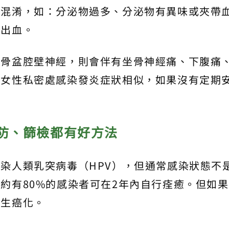
病混淆，如：分泌物過多、分泌物有異味或夾帶
因出血。
及骨盆腔壁神經，則會伴有坐骨神經痛、下腹痛
與女性私密處感染發炎症狀相似，如果沒有定期
防、篩檢都有好方法
染人類乳突病毒（HPV），但通常感染狀態不
約有80%的感染者可在2年內自行痊癒。但如
發生癌化。