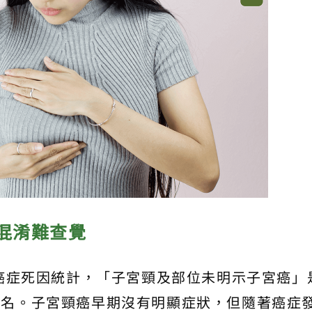
混淆難查覺
大癌症死因統計，「子宮頸及部位未明示子宮癌」
七名。子宮頸癌早期沒有明顯症狀，但隨著癌症