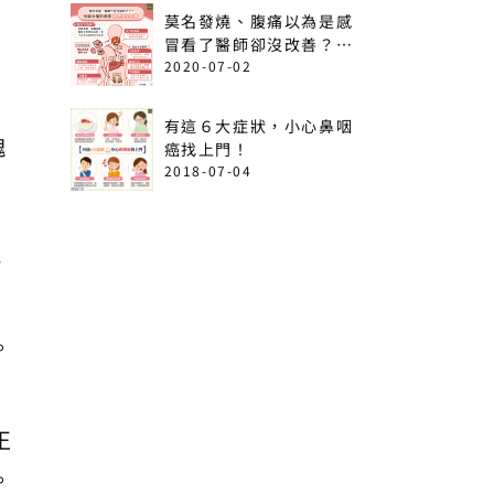
莫名發燒、腹痛以為是感
冒看了醫師卻沒改善？出
現這6情形恐是急性白血
2020-07-02
病！
有這６大症狀，小心鼻咽
塊
癌找上門！
2018-07-04
能
。
正
。