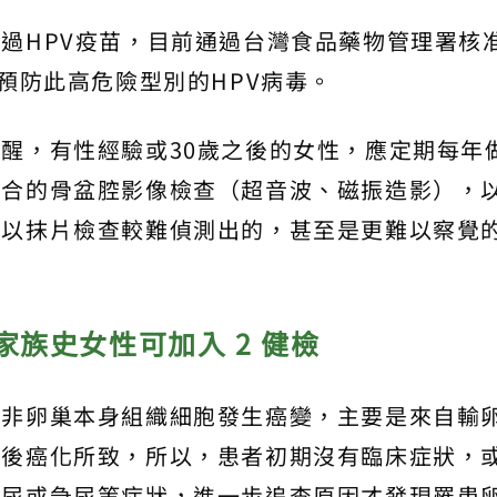
過HPV疫苗，目前通過台灣食品藥物管理署核
預防此高危險型別的HPV病毒。
醒，有性經驗或30歲之後的女性，應定期每年
適合的骨盆腔影像檢查（超音波、磁振造影），
是以抹片檢查較難偵測出的，甚至是更難以察覺
家族史女性可加入 2
健檢
並非卵巢本身組織細胞發生癌變，主要是來自輸
巢後癌化所致，所以，患者初期沒有臨床症狀，
頻尿或急尿等症狀，進一步追查原因才發現罹患