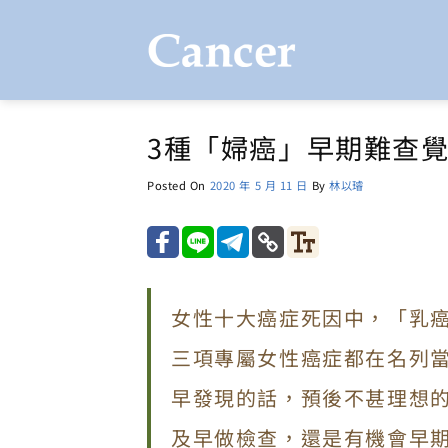
Skip
to
content
3種「婦癌」早期難查覺
Posted On
2020 年 5 月 11 日
By
林以璿
女性十大癌症死因中，「乳
三項專屬女性癌症都在名列當
早發現的話，預後不甚理想
及早做檢查，還是有機會早