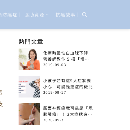
預防癌症
協助資源
抗癌故事
熱門文章
化療時最怕白血球下降
營養師教你 5 招「增加
免疫力」菜單
2019-09-03
小孩子若有這9大症狀要
小心 可能是癌症的徵兆
這
2019-09-17
及
顏面神經痛竟可能是「腮
，
腺腫瘤」！ 3大症狀有癌
變可能
2020-05-31