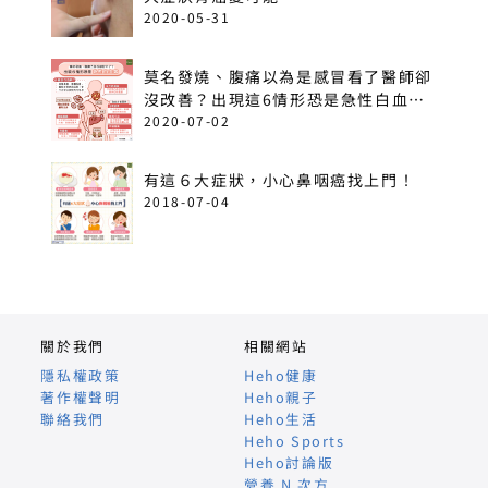
2020-05-31
莫名發燒、腹痛以為是感冒看了醫師卻
沒改善？出現這6情形恐是急性白血
病！
2020-07-02
有這６大症狀，小心鼻咽癌找上門！
2018-07-04
關於我們
相關網站
隱私權政策
Heho健康
著作權聲明
Heho親子
聯絡我們
Heho生活
Heho Sports
Heho討論版
營養 N 次方