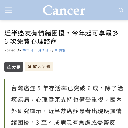
Skip
to
content
近半癌友有情緒困擾，今年起可享最多
6 次免費心理諮商
Posted On
2026 年 1 月 2 日
By
周 佩怡
放大字體
分享
台灣癌症 5 年存活率已突破 6 成，除了治
癒疾病，心理健康支持也備受重視。國內
外研究顯示，近半數癌症患者出現明顯情
緒困擾，3 至 4 成病患有焦慮或憂鬱反