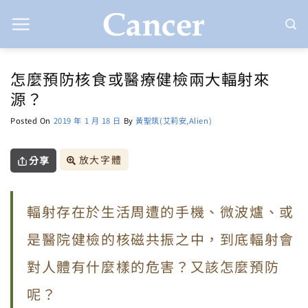
Skip
to
content
怎麼預防核食或醫療健檢兩大輻射來
源？
Posted On
2019 年 1 月 18 日
By
黃聖筑(艾莉安,Alien)
放大字體
分享
輻射存在於生活周遭的手機、微波爐、或
是醫院健檢的核磁共振之中，到底輻射會
對人體有什麼樣的危害？又該怎麼預防
呢？