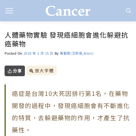
Skip
to
content
人體藥物實驗 發現癌細胞會進化躲避抗
癌藥物
Posted On
2019 年 1 月 15 日
By
黃聖筑(艾莉安,Alien)
放大字體
分享
癌症是台灣10大死因排行第1名，在藥物
開發的過程中，發現癌細胞會有不斷進化
的特質，去躲避藥物的作用，才產生了抗
藥性。