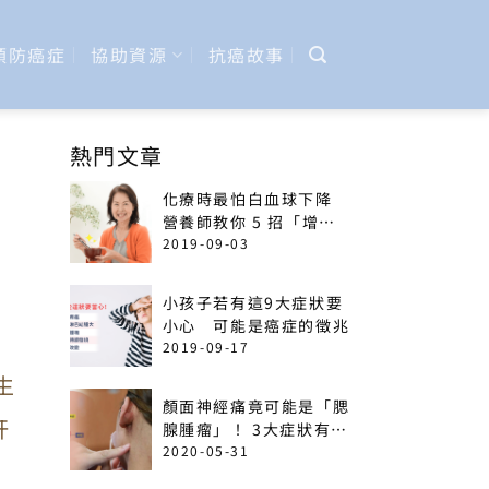
預防癌症
協助資源
抗癌故事
熱門文章
化療時最怕白血球下降
營養師教你 5 招「增加
免疫力」菜單
2019-09-03
小孩子若有這9大症狀要
小心 可能是癌症的徵兆
2019-09-17
生
顏面神經痛竟可能是「腮
肝
腺腫瘤」！ 3大症狀有癌
變可能
2020-05-31