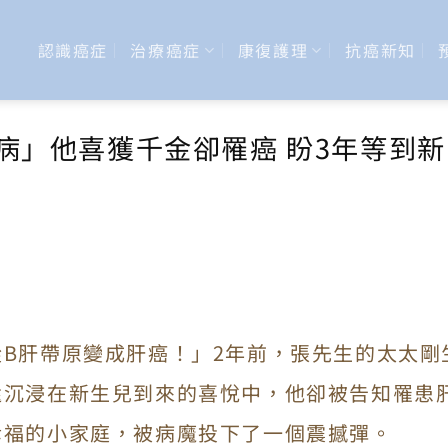
認識癌症
治療癌症
康復護理
抗癌新知
病」他喜獲千金卻罹癌 盼3年等到新
B肝帶原變成肝癌！」2年前，張先生的太太剛
還沉浸在新生兒到來的喜悅中，他卻被告知罹患
幸福的小家庭，被病魔投下了一個震撼彈。