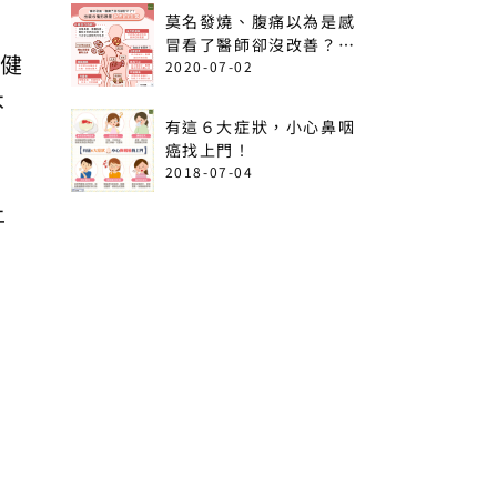
莫名發燒、腹痛以為是感
冒看了醫師卻沒改善？出
的健
現這6情形恐是急性白血
2020-07-02
病！
不
有這６大症狀，小心鼻咽
癌找上門！
2018-07-04
上
」