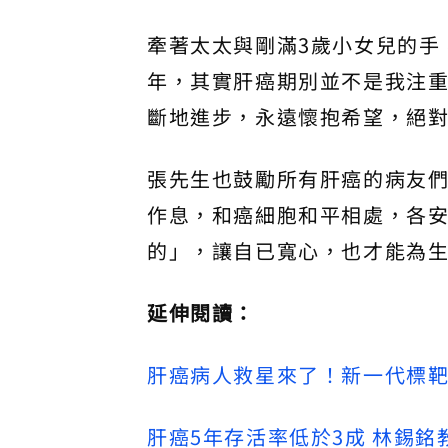
牽著太太與剛滿3歲小女兒的手
年，其實肝癌期別並不是我注
斷地進步，永遠懷抱希望，絕
張先生也鼓勵所有肝癌的病友
作息，和癌細胞和平相處，各
的」，讓自已寬心，也才能為
延伸閱讀：
肝癌病人救星來了！新一代標靶口
肝癌5年存活率低於3成 林錫銘