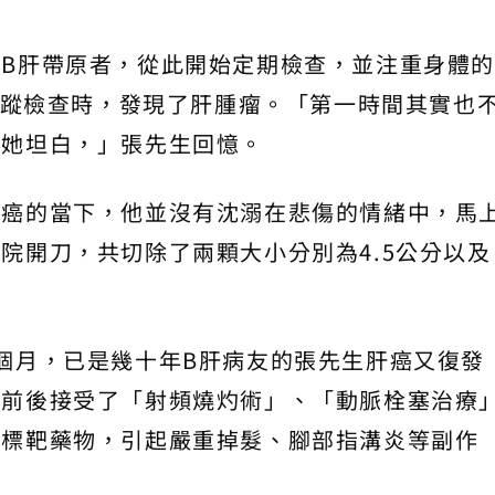
B肝帶原者，從此開始定期檢查，並注重身體
期追蹤檢查時，發現了肝腫瘤。「第一時間其實也
跟她坦白，」張先生回憶。
罹癌的當下，他並沒有沈溺在悲傷的情緒中，馬
院開刀，共切除了兩顆大小分別為4.5公分以及
個月，已是幾十年B肝病友的張先生肝癌又復發
，前後接受了「射頻燒灼術」、「動脈栓塞治療
統標靶藥物，引起嚴重掉髮、腳部指溝炎等副作
。