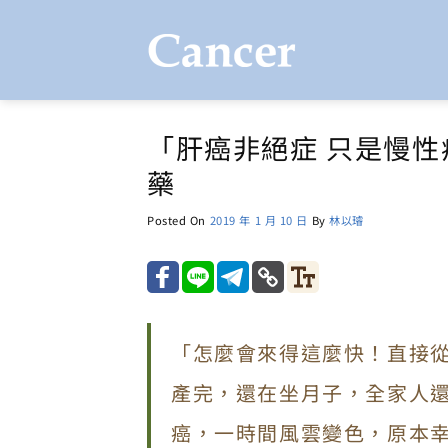
Skip
to
content
「肝癌非絕症 只是慢性
藥
Posted On
2019 年 1 月 10 日
By
林以璿
「怎麼會來得這麼快！直接從
產完，還在坐月子，全家人
癌，一時間風雲變色，原本