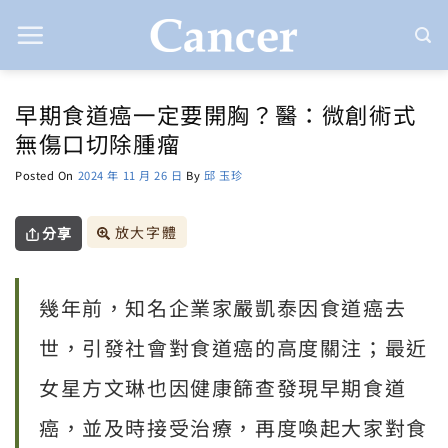
Skip
to
content
早期食道癌一定要開胸？醫：微創術式
無傷口切除腫瘤
Posted On
2024 年 11 月 26 日
By
邱 玉珍
放大字體
分享
幾年前，知名企業家嚴凱泰因食道癌去
世，引發社會對食道癌的高度關注；最近
女星方文琳也因健康篩查發現早期食道
癌，並及時接受治療，再度喚起大家對食