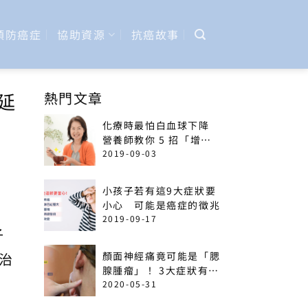
預防癌症
協助資源
抗癌故事
延
熱門文章
化療時最怕白血球下降
營養師教你 5 招「增加
免疫力」菜單
2019-09-03
小孩子若有這9大症狀要
小心 可能是癌症的徵兆
2019-09-17
子
治
顏面神經痛竟可能是「腮
腺腫瘤」！ 3大症狀有癌
變可能
2020-05-31