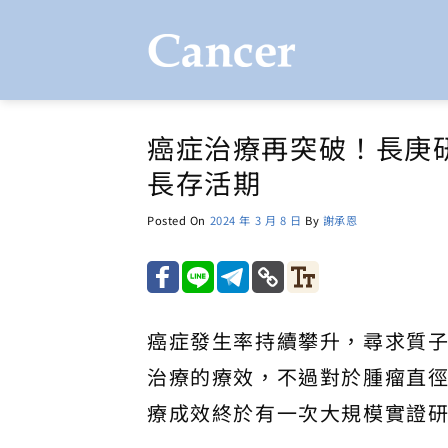
Skip
to
content
癌症治療再突破！長庚
長存活期
Posted On
2024 年 3 月 8 日
By
謝承恩
癌症發生率持續攀升，尋求質
治療的療效，不過對於腫瘤直徑
療成效終於有一次大規模實證