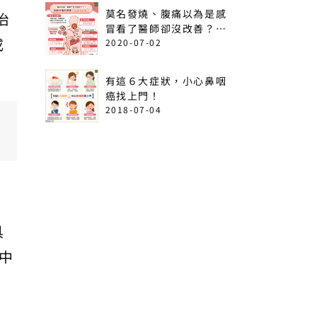
莫名發燒、腹痛以為是感
治
冒看了醫師卻沒改善？出
或
現這6情形恐是急性白血
2020-07-02
病！
有這６大症狀，小心鼻咽
癌找上門！
2018-07-04
具
中