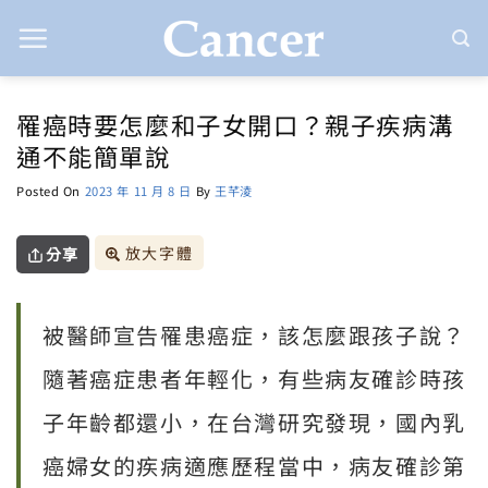
Skip
to
content
罹癌時要怎麼和子女開口？親子疾病溝
通不能簡單說
Posted On
2023 年 11 月 8 日
By
王芊淩
放大字體
分享
被醫師宣告罹患癌症，該怎麼跟孩子說？
隨著癌症患者年輕化，有些病友確診時孩
子年齡都還小，在台灣研究發現，國內乳
癌婦女的疾病適應歷程當中，病友確診第