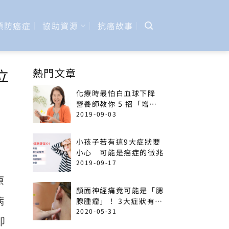
預防癌症
協助資源
抗癌故事
立
熱門文章
化療時最怕白血球下降
營養師教你 5 招「增加
免疫力」菜單
2019-09-03
小孩子若有這9大症狀要
小心 可能是癌症的徵兆
2019-09-17
原
顏面神經痛竟可能是「腮
病
腺腫瘤」！ 3大症狀有癌
變可能
2020-05-31
即