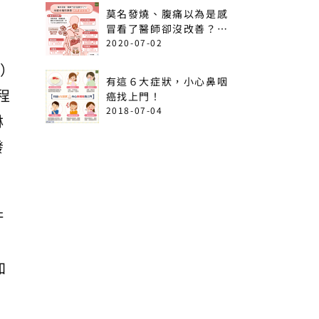
莫名發燒、腹痛以為是感
冒看了醫師卻沒改善？出
現這6情形恐是急性白血
2020-07-02
病！
L）
有這６大症狀，小心鼻咽
程
癌找上門！
2018-07-04
淋
發
許
加