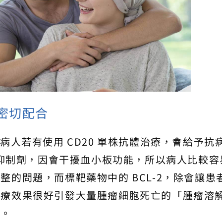
密切配合
病人若有使用 CD20 單株抗體治療，會給予抗
K 抑制劑，因會干擾血小板功能，所以病人比較容
的問題，而標靶藥物中的 BCL-2，除會讓患
治療效果很好引發大量腫瘤細胞死亡的「腫瘤溶
題。