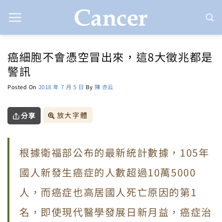
Skip
to
content
癌細胞不會憑空冒出來，這8大徵兆都是
警訊
Posted On
2018 年 7 月 5 日
By
陳 亦云
放大字體
分享
根據衛福部公布的最新統計數據，105年
國人新發生癌症的人數超過10萬5000
人，而癌症也高居國人死亡原因的第1
名，即使現代醫學發展日新月益，癌症治