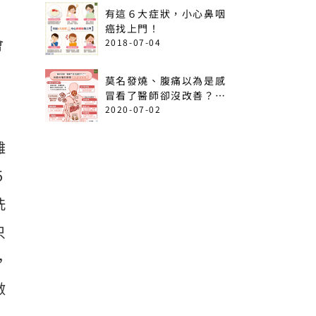
有這６大症狀，小心鼻咽
癌找上門！
會
2018-07-04
莫名發燒、腹痛以為是感
冒看了醫師卻沒改善？出
現這6情形恐是急性白血
2020-07-02
病！
離
5
洗
只
，
做