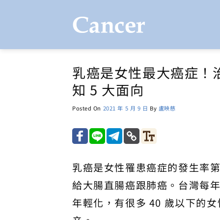
Skip
to
content
乳癌是女性最大癌症！
知 5 大面向
Posted On
2021 年 5 月 9 日
By
盧映慈
乳癌是女性罹患癌症的發生率
給大腸直腸癌跟肺癌。台灣每年有
年輕化，有很多 40 歲以下