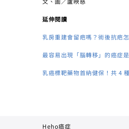
文、圖／盧映慈
延伸閱讀
乳房重建會留疤嗎？術後抗疤
最容易出現「腦轉移」的癌症
乳癌標靶藥物首納健保！共 4 
Heho癌症