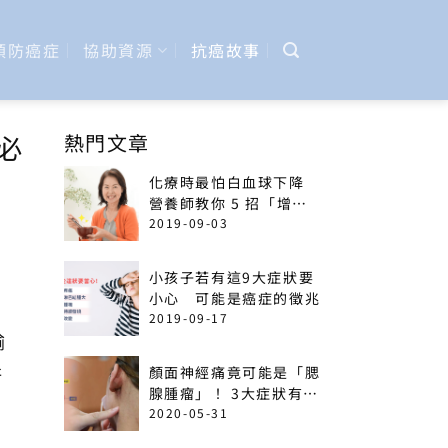
預防癌症
協助資源
抗癌故事
必
熱門文章
化療時最怕白血球下降
營養師教你 5 招「增加
免疫力」菜單
2019-09-03
小孩子若有這9大症狀要
小心 可能是癌症的徵兆
2019-09-17
輸
漸
顏面神經痛竟可能是「腮
腺腫瘤」！ 3大症狀有癌
艱
變可能
2020-05-31