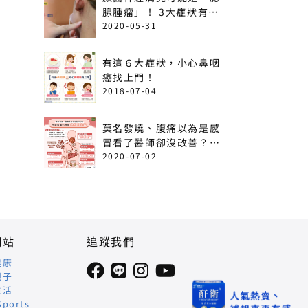
腺腫瘤」！ 3大症狀有癌
變可能
2020-05-31
有這６大症狀，小心鼻咽
癌找上門！
2018-07-04
莫名發燒、腹痛以為是感
冒看了醫師卻沒改善？出
現這6情形恐是急性白血
2020-07-02
病！
網站
追蹤我們
健康
親子
生活
Sports