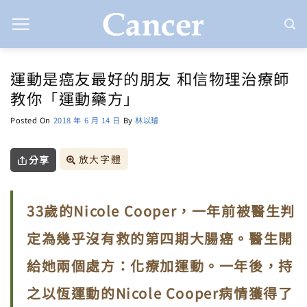
Skip
to
content
運動是癌友最好的朋友 和信物理治療師
教你「運動藥方」
Posted On
2018 年 6 月 14 日
By
林以璿
放大字體
分享
33歲的Nicole Cooper，一年前被醫生判
定為幾乎沒有救的第四期大腸癌。醫生開
給她兩個處方：化療加運動。一年後，持
之以恆運動的Nicole Cooper病情獲得了