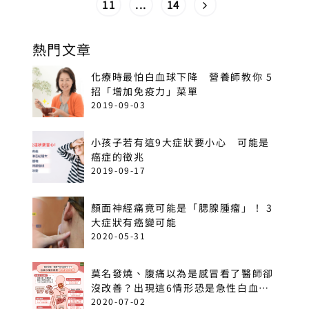
11
...
14
熱門文章
化療時最怕白血球下降 營養師教你 5
招「增加免疫力」菜單
2019-09-03
小孩子若有這9大症狀要小心 可能是
癌症的徵兆
2019-09-17
顏面神經痛竟可能是「腮腺腫瘤」！ 3
大症狀有癌變可能
2020-05-31
莫名發燒、腹痛以為是感冒看了醫師卻
沒改善？出現這6情形恐是急性白血
病！
2020-07-02