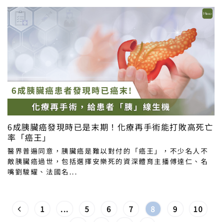
6成胰臟癌發現時已是末期！化療再手術能打敗高死亡
率「癌王」
醫界普遍同意，胰臟癌是難以對付的「癌王」，不少名人不
敵胰臟癌過世，包括選擇安樂死的資深體育主播傅達仁、名
嘴劉駿耀、法國名...
1
...
5
6
7
8
9
10