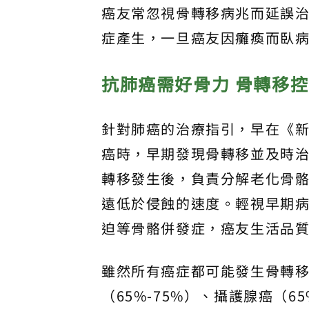
癌友常忽視骨轉移病兆而延誤
症產生，一旦癌友因癱瘓而臥
抗肺癌需好骨力 骨轉移
針對肺癌的治療指引，早在《新
癌時，早期發現骨轉移並及時
轉移發生後，負責分解老化骨
遠低於侵蝕的速度。輕視早期
迫等骨骼併發症，癌友生活品
雖然所有癌症都可能發生骨轉移，
（65%-75%）、攝護腺癌（65