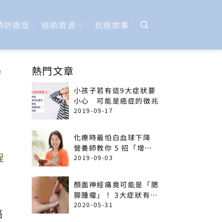
預防癌症
協助資源
抗癌故事
力
熱門文章
小孩子若有這9大症狀要
小心 可能是癌症的徵兆
2019-09-17
化療時最怕白血球下降
營養師教你 5 招「增加
程
免疫力」菜單
2019-09-03
顏面神經痛竟可能是「腮
腺腫瘤」！ 3大症狀有癌
變可能
2020-05-31
癌