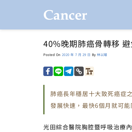
Skip
to
content
40%晚期肺癌骨轉移 
Posted On
2020 年 7 月 29 日
By
林以璿
肺癌長年穩居十大致死癌症
發展快速，最快6個月就可
光田綜合醫院胸腔暨呼吸治療