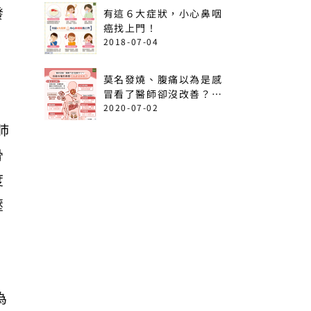
發
有這６大症狀，小心鼻咽
癌找上門！
2018-07-04
莫名發燒、腹痛以為是感
冒看了醫師卻沒改善？出
現這6情形恐是急性白血
2020-07-02
病！
肺
骨
度
壓
為