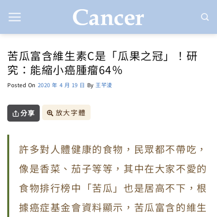
Skip
to
content
苦瓜富含維生素C是「瓜果之冠」！研
究：能縮小癌腫瘤64％
Posted On
2020 年 4 月 19 日
By
王芊淩
放大字體
分享
許多對人體健康的食物，民眾都不帶吃，
像是香菜、茄子等等，其中在大家不愛的
食物排行榜中「苦瓜」也是居高不下，根
據癌症基金會資料顯示，苦瓜富含的維生