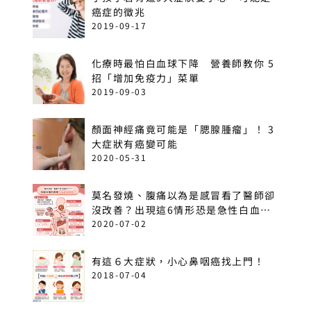
癌症的徵兆
2019-09-17
化療時最怕白血球下降 營養師教你 5
招「增加免疫力」菜單
2019-09-03
顏面神經痛竟可能是「腮腺腫瘤」！ 3
大症狀有癌變可能
2020-05-31
莫名發燒、腹痛以為是感冒看了醫師卻
沒改善？出現這6情形恐是急性白血
病！
2020-07-02
有這６大症狀，小心鼻咽癌找上門！
2018-07-04