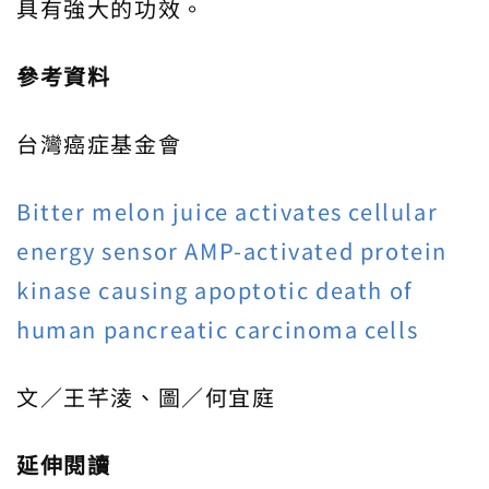
具有強大的功效。
參考資料
台灣癌症基金會
Bitter melon juice activates cellular
energy sensor AMP-activated protein
kinase causing apoptotic death of
human pancreatic carcinoma cells
文／王芊淩、圖／何宜庭
延伸閱讀