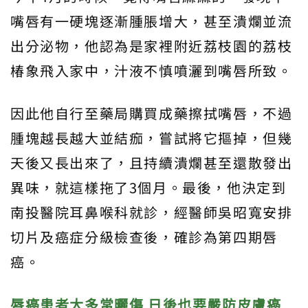
嘴唇有一硬塊逐漸腫脹增大，甚至潰爛並流
出分泌物，他認為是家裡附近荔枝園的荔枝
椿象飛入家中，汁液不慎噴灑到嘴唇所致。
因此他自行至藥局購買成藥擦拭嘴唇，不過
腫塊越長越大並結痂，嘗試將它摳掉，但幾
天後又長出來了，且持續潰爛甚至還散發出
異味，就這樣拖了3個月。最後，他決定到
南投醫院耳鼻喉科就診，經醫師吳昭寬安排
切片及癌症分級檢查後，確診為第四期唇
癌。
唇癌患者大多常曬傷 日後也要嚴防皮膚癌