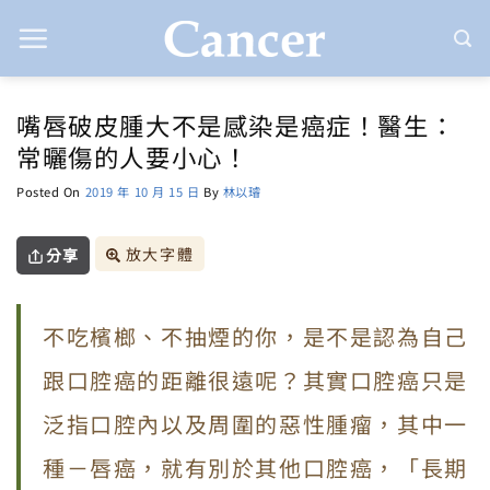
Skip
to
content
嘴唇破皮腫大不是感染是癌症！醫生：
常曬傷的人要小心！
Posted On
2019 年 10 月 15 日
By
林以璿
放大字體
分享
不吃檳榔、不抽煙的你，是不是認為自己
跟口腔癌的距離很遠呢？其實口腔癌只是
泛指口腔內以及周圍的惡性腫瘤，其中一
種－唇癌，就有別於其他口腔癌，「長期