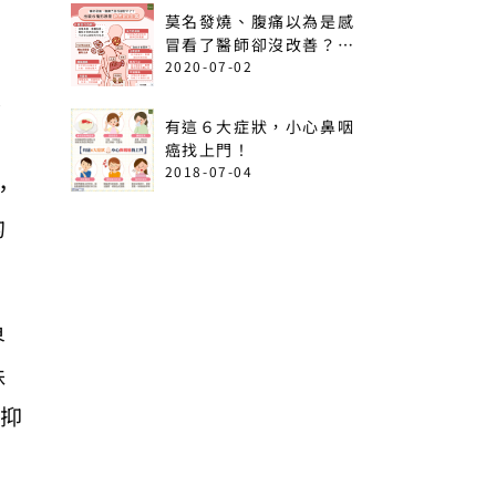
莫名發燒、腹痛以為是感
冒看了醫師卻沒改善？出
現這6情形恐是急性白血
2020-07-02
病！
發
有這６大症狀，小心鼻咽
癌找上門！
2018-07-04
，
的
界
殊
，抑