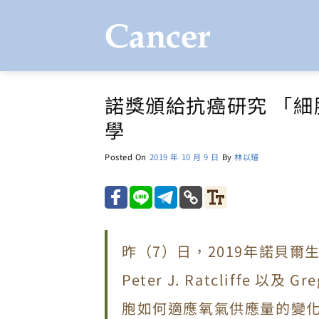
Skip
to
content
諾獎頒給抗癌研究 「
學
Posted On
2019 年 10 月 9 日
By
林以璿
昨（7）日，2019年諾貝爾生醫獎宣
Peter J. Ratcliffe 
胞如何適應氧氣供應量的變