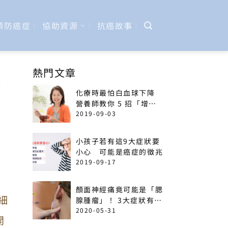
預防癌症
協助資源
抗癌故事
顯
熱門文章
化療時最怕白血球下降
營養師教你 5 招「增加
免疫力」菜單
2019-09-03
小孩子若有這9大症狀要
小心 可能是癌症的徵兆
2019-09-17
顏面神經痛竟可能是「腮
「細
腺腫瘤」！ 3大症狀有癌
變可能
2020-05-31
開