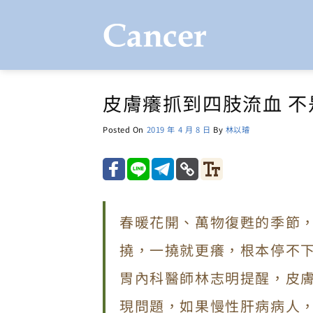
Skip
to
content
皮膚癢抓到四肢流血 
Posted On
2019 年 4 月 8 日
By
林以璿
春暖花開、萬物復甦的季節
撓，一撓就更癢，根本停不
胃內科醫師林志明提醒，皮
現問題，如果慢性肝病病人