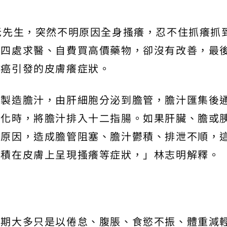
老先生，突然不明原因全身搔癢，忍不住抓癢抓
，四處求醫、自費買高價藥物，卻沒有改善，最
肝癌引發的皮膚癢症狀。
是製造膽汁，由肝細胞分泌到膽管，膽汁匯集後
消化時，將膽汁排入十二指腸。如果肝臟、膽或
等原因，造成膽管阻塞、膽汁鬱積、排泄不順，
累積在皮膚上呈現搔癢等症狀，」林志明解釋。
早期大多只是以倦怠、腹脹、食慾不振、體重減