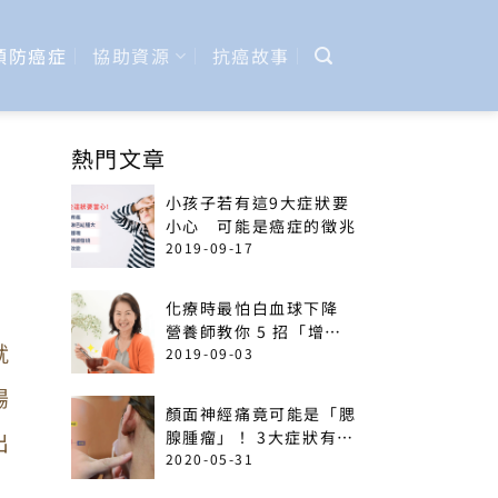
預防癌症
協助資源
抗癌故事
熱門文章
小孩子若有這9大症狀要
小心 可能是癌症的徵兆
2019-09-17
化療時最怕白血球下降
營養師教你 5 招「增加
就
免疫力」菜單
2019-09-03
腸
顏面神經痛竟可能是「腮
出
腺腫瘤」！ 3大症狀有癌
變可能
2020-05-31