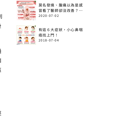
莫名發燒、腹痛以為是感
冒看了醫師卻沒改善？出
到
現這6情形恐是急性白血
2020-07-02
病！
後
有這６大症狀，小心鼻咽
癌找上門！
2018-07-04
通
胰
這
輕