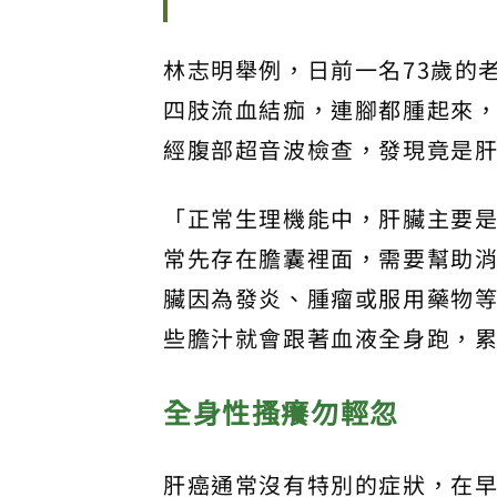
林志明舉例，日前一名73歲的
四肢流血結痂，連腳都腫起來
經腹部超音波檢查，發現竟是
「正常生理機能中，肝臟主要
常先存在膽囊裡面，需要幫助
臟因為發炎、腫瘤或服用藥物
些膽汁就會跟著血液全身跑，
全身性搔癢勿輕忽
肝癌通常沒有特別的症狀，在