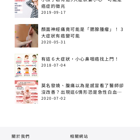
癌症的徵兆
2019-09-17
顏面神經痛竟可能是「腮腺腫瘤」！ 3
大症狀有癌變可能
2020-05-31
有這６大症狀，小心鼻咽癌找上門！
2018-07-04
莫名發燒、腹痛以為是感冒看了醫師卻
沒改善？出現這6情形恐是急性白血
病！
2020-07-02
關於我們
相關網站