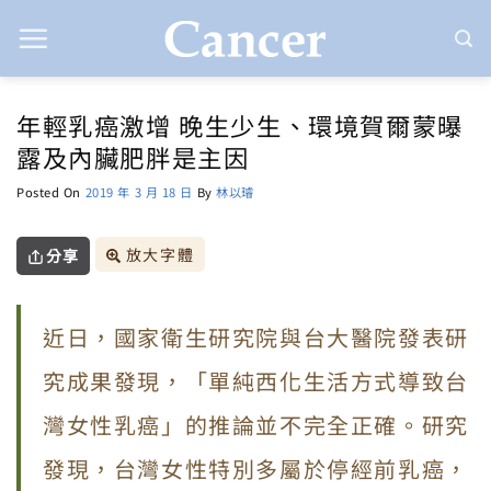
Skip
to
content
年輕乳癌激增 晚生少生、環境賀爾蒙曝
露及內臟肥胖是主因
Posted On
2019 年 3 月 18 日
By
林以璿
放大字體
分享
近日，國家衛生研究院與台大醫院發表研
究成果發現，「單純西化生活方式導致台
灣女性乳癌」的推論並不完全正確。研究
發現，台灣女性特別多屬於停經前乳癌，