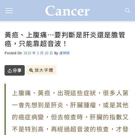
Skip
to
content
黃疸、上腹痛⋯要判斷是肝炎還是膽管
癌，只能靠超音波！
Posted On
2019 年 2 月 20 日
By
盧映慈
放大字體
分享
上腹痛、黃疸，出現這些症狀，很多人第
一會先想到是肝炎、肝臟腫瘤，或是其他
的癌症病變，但去檢查時，肝臟的指數又
不是特別高，再經過超音波的檢查，才發