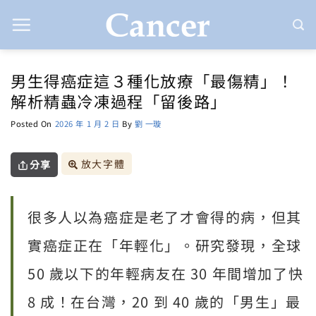
Skip
to
content
男生得癌症這３種化放療「最傷精」！
解析精蟲冷凍過程「留後路」
Posted On
2026 年 1 月 2 日
By
劉 一璇
放大字體
分享
很多人以為癌症是老了才會得的病，但其
實癌症正在「年輕化」。研究發現，全球
50 歲以下的年輕病友在 30 年間增加了快
8 成！在台灣，20 到 40 歲的「男生」最