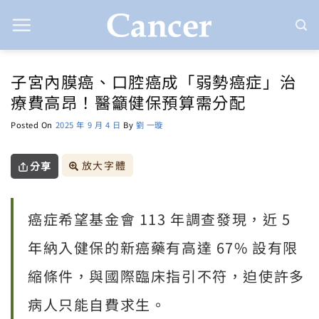
Skip
to
content
子宮內膜癌、口腔癌成「弱勢癌症」治
療費高昂！醫籲健保預算需分配
Posted On
2025 年 9 月 4 日
By
劉 一璇
放大字體
分享
癌症希望基金會 113 年調查發現，近 5
年納入健保的新癌藥有高達 67% 設有限
縮條件，與國際臨床指引不符，迫使許多
病人只能自費求生。