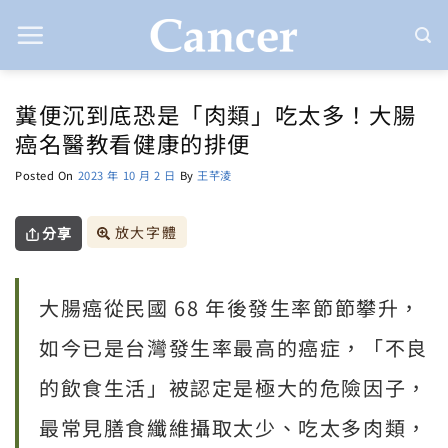
Skip
to
content
糞便沉到底恐是「肉類」吃太多！大腸
癌名醫教看健康的排便
Posted On
2023 年 10 月 2 日
By
王芊淩
放大字體
分享
大腸癌從民國 68 年後發生率節節攀升，
如今已是台灣發生率最高的癌症，「不良
的飲食生活」被認定是極大的危險因子，
最常見膳食纖維攝取太少、吃太多肉類，