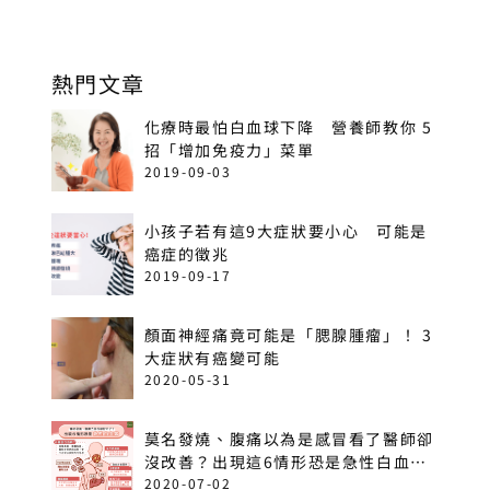
熱門文章
化療時最怕白血球下降 營養師教你 5
招「增加免疫力」菜單
2019-09-03
小孩子若有這9大症狀要小心 可能是
癌症的徵兆
2019-09-17
顏面神經痛竟可能是「腮腺腫瘤」！ 3
大症狀有癌變可能
2020-05-31
莫名發燒、腹痛以為是感冒看了醫師卻
沒改善？出現這6情形恐是急性白血
病！
2020-07-02