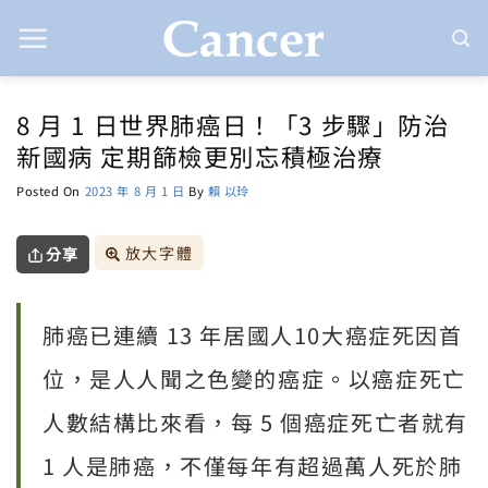
Skip
to
content
8 月 1 日世界肺癌日！「3 步驟」防治
新國病 定期篩檢更別忘積極治療
Posted On
2023 年 8 月 1 日
By
賴 以玲
放大字體
分享
肺癌已連續 13 年居國人10大癌症死因首
位，是人人聞之色變的癌症。以癌症死亡
人數結構比來看，每 5 個癌症死亡者就有
1 人是肺癌，不僅每年有超過萬人死於肺