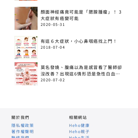
顏面神經痛竟可能是「腮腺腫瘤」！ 3
大症狀有癌變可能
2020-05-31
有這６大症狀，小心鼻咽癌找上門！
2018-07-04
莫名發燒、腹痛以為是感冒看了醫師卻
沒改善？出現這6情形恐是急性白血
病！
2020-07-02
關於我們
相關網站
隱私權政策
Heho健康
著作權聲明
Heho親子
聯絡我們
Heho生活