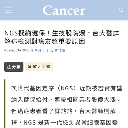
Skip
to
content
NGS擬納健保！生技股嗨爆，台大醫詳
解這檢測對癌友超重要原因
Posted On
2023 年 8 月 1 日
By
林 志怡
放大字體
分享
次世代基因定序（NGS）近期被證實有望
納入健保給付，連帶相關業者股價大漲，
但癌症患者看了霧煞煞，台大醫師則解
釋，NGS 是新一代檢測異常細胞基因變