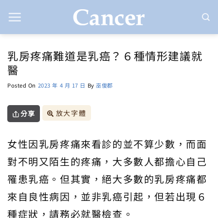
Skip
to
content
乳房疼痛難道是乳癌？６種情形建議就
醫
Posted On
2023 年 4 月 17 日
By
巫俊郡
放大字體
分享
女性因乳房疼痛來看診的並不算少數，而面
對不明又陌生的疼痛，大多數人都擔心自己
罹患乳癌。但其實，絕大多數的乳房疼痛都
來自良性病因，並非乳癌引起，但若出現６
種症狀，請務必就醫檢查。