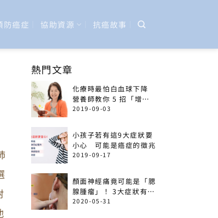
預防癌症
協助資源
抗癌故事
熱門文章
化療時最怕白血球下降
營養師教你 5 招「增加
免疫力」菜單
2019-09-03
小孩子若有這9大症狀要
小心 可能是癌症的徵兆
肺
2019-09-17
選
顏面神經痛竟可能是「腮
射
腺腫瘤」！ 3大症狀有癌
變可能
2020-05-31
他