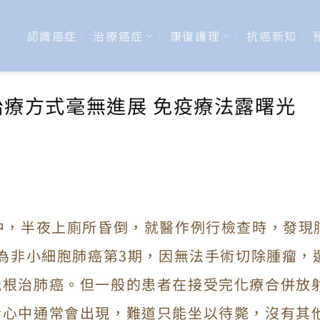
認識癌症
治療癌症
康復護理
抗癌新知
治療方式毫無進展 免疫療法露曙光
中，半夜上廁所昏倒，就醫作例行檢查時，發現
斷為非小細胞肺癌第3期，因無法手術切除腫瘤，
能根治肺癌。但一般的患者在接受完化療合併放
者心中通常會出現，難道只能坐以待斃，沒有其