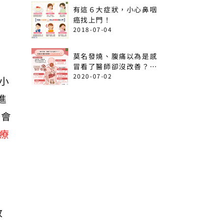
有這６大症狀，小心鼻咽
癌找上門！
2018-07-04
莫名發燒、腹痛以為是感
冒看了醫師卻沒改善？出
現這6情形恐是急性白血
2020-07-02
小
病！
進
，會
療
放