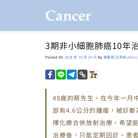
Skip
to
content
3期非小細胞肺癌10年
Posted On
2018 年 10 月 24 日
By
黃聖筑(艾莉安,Alien)
48歲的蔡先生，在今年一月
部有4.6公分的腫瘤，被診
擇化療
合併放射治療，希望
治療後，只能定期回
診。患