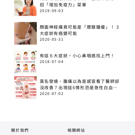
招「增加免疫力」菜單
2019-09-03
顏面神經痛竟可能是「腮腺腫瘤」！ 3
大症狀有癌變可能
2020-05-31
有這６大症狀，小心鼻咽癌找上門！
2018-07-04
莫名發燒、腹痛以為是感冒看了醫師卻
沒改善？出現這6情形恐是急性白血
病！
2020-07-02
關於我們
相關網站