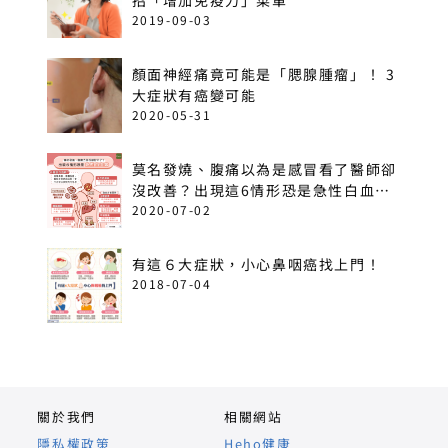
招「增加免疫力」菜單
2019-09-03
顏面神經痛竟可能是「腮腺腫瘤」！ 3
大症狀有癌變可能
2020-05-31
莫名發燒、腹痛以為是感冒看了醫師卻
沒改善？出現這6情形恐是急性白血
病！
2020-07-02
有這６大症狀，小心鼻咽癌找上門！
2018-07-04
關於我們
相關網站
隱私權政策
Heho健康