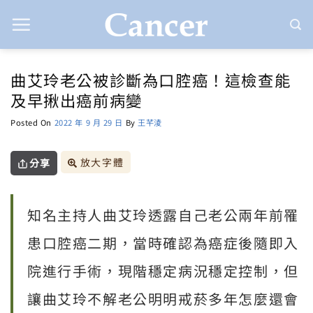
Skip
to
content
曲艾玲老公被診斷為口腔癌！這檢查能
及早揪出癌前病變
Posted On
2022 年 9 月 29 日
By
王芊淩
放大字體
分享
知名主持人曲艾玲透露自己老公兩年前罹
患口腔癌二期，當時確認為癌症後隨即入
院進行手術，現階穩定病況穩定控制，但
讓曲艾玲不解老公明明戒菸多年怎麼還會