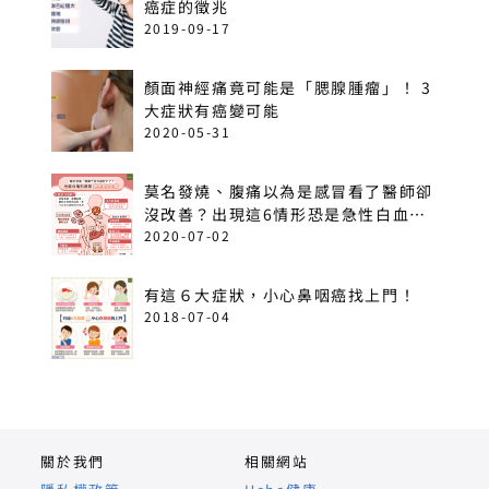
癌症的徵兆
2019-09-17
顏面神經痛竟可能是「腮腺腫瘤」！ 3
大症狀有癌變可能
2020-05-31
莫名發燒、腹痛以為是感冒看了醫師卻
沒改善？出現這6情形恐是急性白血
病！
2020-07-02
有這６大症狀，小心鼻咽癌找上門！
2018-07-04
關於我們
相關網站