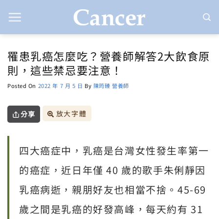
Skip
to
content
罹患乳癌怎麼吃？營養師解答2大飲食原
則，這些禁忌要注意！
Posted On
2022 年 7 月 5 日
By
陳筠臻 營養師
放大字體
分享
四大癌症中，乳癌是台灣女性發生率第一
的癌症，近日年僅 40 歲的歌手朱俐靜因
乳癌病逝，親朋好友也相當不捨。45-69
歲之間是乳癌的好發高峰，每天約有 31